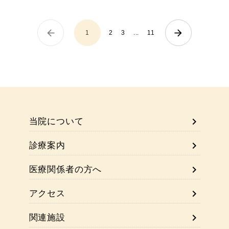
arrow_back
arrow_forward
...
1
2
3
11
chevron_right
当院について
chevron_right
診療案内
chevron_right
医療関係者の方へ
chevron_right
アクセス
chevron_right
関連施設