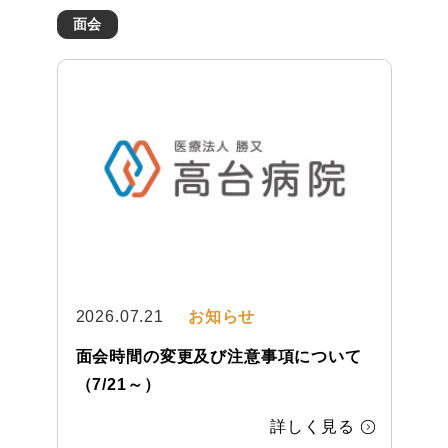
chevron_right
広報誌
面会
chevron_right
認知症対応型共同生活介護 グループ
chevron_right
病院理念と5つの指針
ホームすいふようの郷
chevron_right
患者さんの権利と責務について
chevron_right
小規模多機能型居宅介護 デイホーム
すいふようの郷
chevron_right
小規模多機能型居宅介護 リバーサイ
ドすいふよう
2026.07.21
お知らせ
面会時間の変更及び注意事項について
chevron_right
小規模多機能型居宅介護 令和の郷
（7/21～）
詳しく見る
chevron_right
足柄きんとき