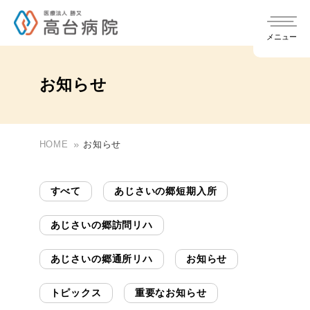
メニュー
お知らせ
HOME
お知らせ
chevron_right
当院について
chevron_right
入院について
すべて
あじさいの郷短期入所
chevron_right
院長ご挨拶
あじさいの郷訪問リハ
chevron_right
医療関係者の方へ
地域医療連携室・入退院支援室
chevron_right
透析について
chevron_right
当院の特徴
あじさいの郷通所リハ
お知らせ
トピックス
重要なお知らせ
chevron_right
医療機関の先生方へ
chevron_right
面会について
chevron_right
CKD診療連携・ご紹介のご案内
介護老人保健施設 あじさいの郷