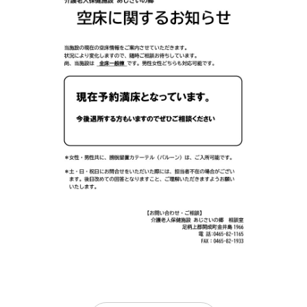
chevron_right
広報誌
chevron_right
認知症対応型共同生活介護 グループ
chevron_right
病院理念と5つの指針
ホームすいふようの郷
chevron_right
患者さんの権利と責務について
chevron_right
小規模多機能型居宅介護 デイホーム
すいふようの郷
chevron_right
小規模多機能型居宅介護 リバーサイ
ドすいふよう
chevron_right
小規模多機能型居宅介護 令和の郷
chevron_right
足柄きんとき