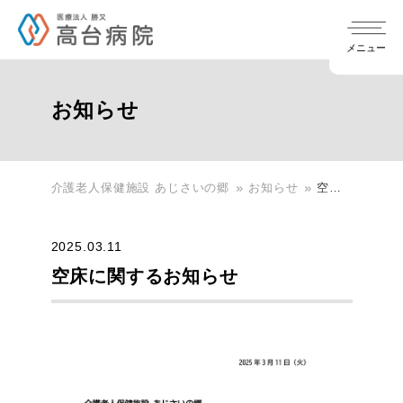
メニュー
お知らせ
介護老人保健施設 あじさいの郷
お知らせ
空床
chevron_right
当院について
に関
する
chevron_right
入院について
2025.03.11
お知
chevron_right
院長ご挨拶
らせ
空床に関するお知らせ
chevron_right
医療関係者の方へ
地域医療連携室・入退院支援室
chevron_right
透析について
chevron_right
当院の特徴
chevron_right
医療機関の先生方へ
chevron_right
面会について
chevron_right
CKD診療連携・ご紹介のご案内
介護老人保健施設 あじさいの郷