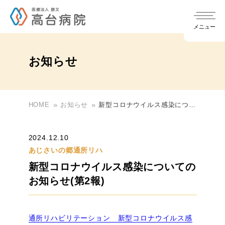
メニュー
お知らせ
HOME
お知らせ
新型コロナウイルス感染につい
chevron_right
当院について
てのお知らせ(第2報)
chevron_right
入院について
2024.12.10
chevron_right
院長ご挨拶
あじさいの郷通所リハ
新型コロナウイルス感染についての
chevron_right
医療関係者の方へ
地域医療連携室・入退院支援室
chevron_right
透析について
お知らせ(第2報)
chevron_right
当院の特徴
chevron_right
医療機関の先生方へ
chevron_right
面会について
通所リハビリテーション 新型コロナウイルス感
chevron_right
CKD診療連携・ご紹介のご案内
介護老人保健施設 あじさいの郷