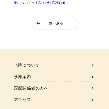
chevron_right
広報誌
染についてのお知らせ(第2報)
chevron_right
認知症対応型共同生活介護 グループ
chevron_right
病院理念と5つの指針
ホームすいふようの郷
arrow_back
一覧へ戻る
chevron_right
患者さんの権利と責務について
chevron_right
小規模多機能型居宅介護 デイホーム
すいふようの郷
chevron_right
chevron_right
小規模多機能型居宅介護 リバーサイ
当院について
ドすいふよう
chevron_right
診療案内
chevron_right
医療関係者の方へ
chevron_right
小規模多機能型居宅介護 令和の郷
chevron_right
アクセス
chevron_right
足柄きんとき