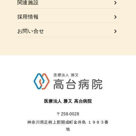
chevron_right
関連施設
在宅クリニック
chevron_right
採用情報
chevron_right
お問い合せ
医療法人 勝又 高台病院
〒258-0028
神奈川県足柄上郡開成町金井島 １９８３番
地