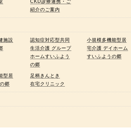
室
CKD診療連携・ご
紹介のご案内
健施設
認知症対応型共同
小規模多機能型居
郷
生活介護 グループ
宅介護 デイホーム
ホームすいふよう
すいふようの郷
の郷
能型居
足柄きんとき
和の郷
在宅クリニック