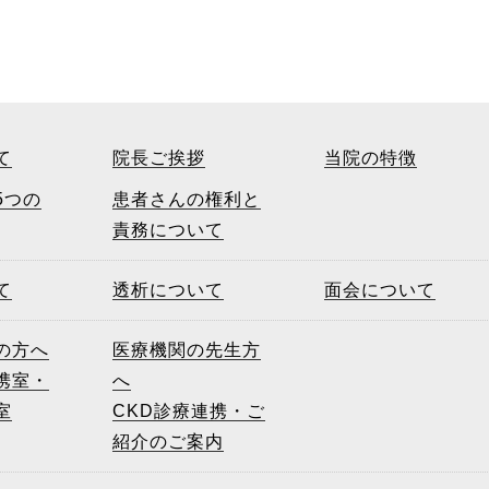
て
院長ご挨拶
当院の特徴
5つの
患者さんの権利と
責務について
て
透析について
面会について
の方へ
医療機関の先生方
携室・
へ
室
CKD診療連携・ご
紹介のご案内